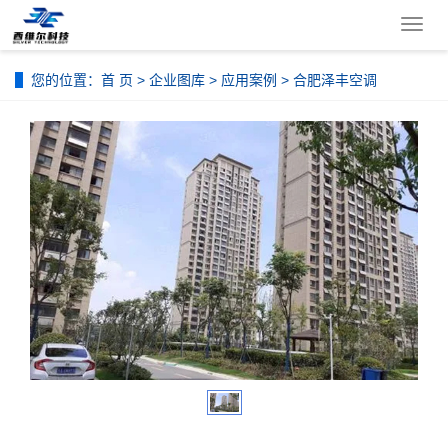
导
航
菜
您的位置：
首 页
>
企业图库
>
应用案例
> 合肥泽丰空调
单